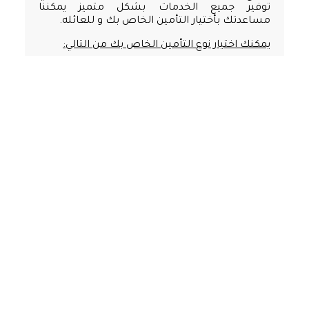
توفير جميع الخدمات بشكل متميز يمكننا
مساعدتك بأختيار التأمين الخاص بك و للعائله.
يمكنك اختيار نوع التأمين الخاص بك من التالي:
تأمين شامل.
تأمين عادي.
في حاله أن العقار مشترك مابين الزوج و الزوجه,
يجب ان تكون الحصص بالتساوي حتي يتمكن اي
طرف بالتقدم علي طلب الحصول علي الاقامه. أما
في حاله اختلاف الحصص, يمكن صاحب الحصه
الاكبر فقط بالتقديم علي طلب الاقامه ثم يقوم
بكفاله الطرف الاخر (زوج/زوجه).
كيف أتقدم بطلب للحصول على
إقامة تقاعد في الإمارات عبر مركز
“كيوب” لخدمة المتعاملين التابع
لدائرة الأراضي والأملاك في دبي؟
للتقدم بطلب للحصول على إقامة الوالدين لدولة
الإمارات، عليك المرور بعدد من الإجراءات الأساسية.