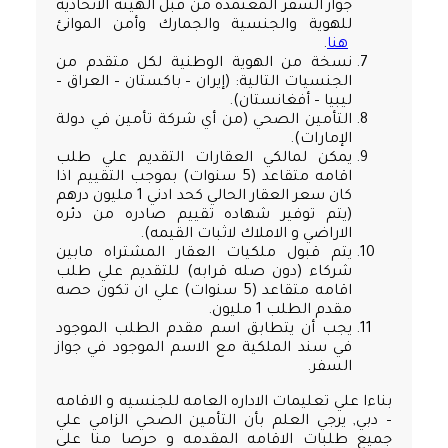
جواز السفر المعتمدة من قبل الهيئة الاتحادية
للهوية والجنسية والجمارك وأمن الموانئ
هنا
.
نسخة من الهوية الوطنية لكل متقدم من
الجنسيات التالية: (إيران – باكستان – العراق –
ليبيا – أفغانستان).
التأمين الصحي (من أي شركة تأمين في دولة
الإمارات).
يمكن لمالكي العقارات التقديم علي طلب
اقامه متقاعد (5 سنوات) بموجب التقييم اذا
كان سعر العقار الحالي كحد ادني 1 مليون درهم
(يتم توفير شهاده تقييم صادره من دئره
الاراضي و الاملاك لاثبات القيمه).
يتم قبول ملكيات العقار المشتراه مابين
شركاء (دون صله قرابه) للتقديم علي طلب
اقامه متقاعد (5 سنوات) علي ان تكون حصه
مقدم الطلب 1 مليون.
يجب أن يتطابق اسم مقدم الطلب الموجود
في سند الملكية مع الاسم الموجود في جواز
السفر.
بناءا علي تعليمات الاداره العامه للجنسيه و الاقامه
– دبي, يرجي العلم بأن التأمين الصحي الزامي علي
جميع طلبات الاقامه المقدمه و حرصا منا علي