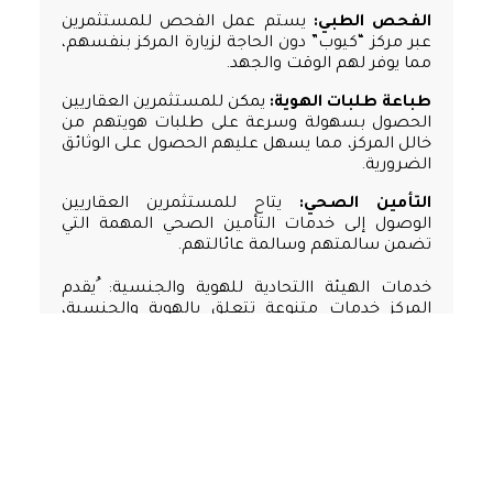
الفحص الطبي:
يستم عمل الفحص للمستثمرين
عبر مركز “كيوب” دون الحاجة لزيارة المركز بنفسهم،
مما يوفر لهم الوقت والجهد.
طباعة طلبات الهوية:
يمكن للمستثمرين العقاريين
الحصول بسهولة وسرعة على طلبات هويتهم من
خالل المركز، مما يسهل عليهم الحصول على الوثائق
الضرورية.
التأمين الصحي:
يتاح للمستثمرين العقاريين
الوصول إلى خدمات التأمين الصحي المهمة التي
تضمن سالمتهم وسالمة عائالتهم.
خدمات الهيئة االتحادية للهوية والجنسية: ُيقدم
المركز خدمات متنوعة تتعلق بالهوية والجنسية،
مما يساهم في تسهيل إجراءات الهوية
للمستثمرين, ادناه التفاصيل:
يمكنك اختيار نوع التأمين الخاص بك من التالي:
تأمين شامل.
تأمين عادي.
يمكنك التواصل معنا من خالل ارقام التواصل